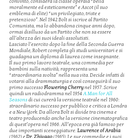
convinto, considera la classe operaia “bella
moralmente ed esteticamente” e Ascot (il suo
emblema di elite) “un privilegiato, triste e
pretenzioso”. Nel 1942 Bolt si iscrive al Partito
Comunista, ma lo abbandona cinque anni dopo,
ormai disilluso da un Partito che non sa essere
all’altezza dei suoi ideali assolutisti.
Lasciato l’esercito dopo la fine della Seconda Guerra
Mondiale, Robert completa gli studi universitari e si
guadagna un diploma di laurea come insegnante.
Il suo primo lavoro teatrale, una commedia per
bambini sulla natività, rappresenta una
“straordinaria svolta” nella sua vita. Decide infatti di
votarsi alla drammaturgia e così conseguirà il suo
primo successo
Flowering Cherry
nel 1957. Scrive
quindi un radiodramma nel 1954
A Man for All
Seasons
di cui curerà la versione teatrale nel 1960:
straordinario successo per pubblico e critica a Londra
e a New York. Da allora Bolt si divide tra cinema e
teatro producendo anche la versione cinematografica
di quest’opera nel 1966. All’epoca era già famoso per
due importanti sceneggiature:
Lawrence of Arabia
(1962) e
Dr. Zhivago
(1965). Le sue commedie e i suoi