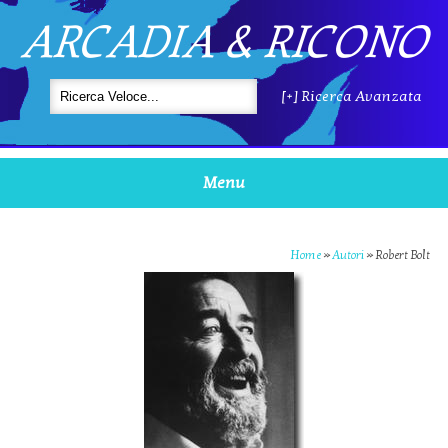
ARCADIA & RICONO
[+] Ricerca Avanzata
Menu
Home
»
Autori
»
Robert Bolt