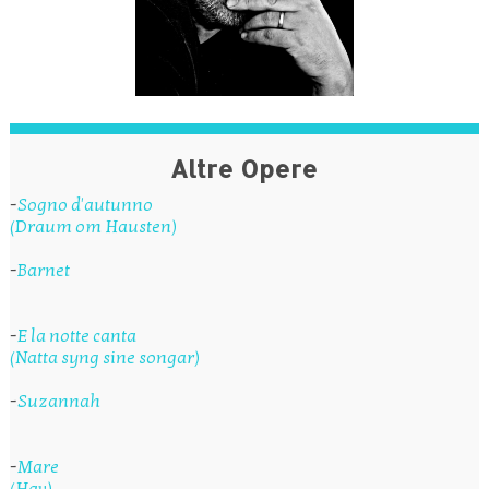
Altre Opere
-
Sogno d'autunno
(Draum om Hausten)
-
Barnet
-
E la notte canta
(Natta syng sine songar)
-
Suzannah
-
Mare