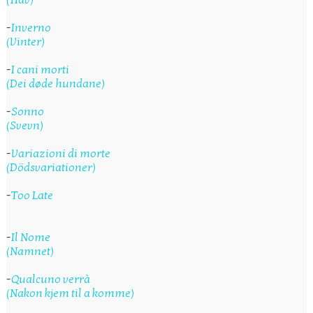
(Hav)
-
Inverno
(Vinter)
-
I cani morti
(Dei døde hundane)
-
Sonno
(Svevn)
-
Variazioni di morte
(Dödsvariationer)
-
Too Late
-
Il Nome
(Namnet)
-
Qualcuno verrà
(Nakon kjem til a komme)