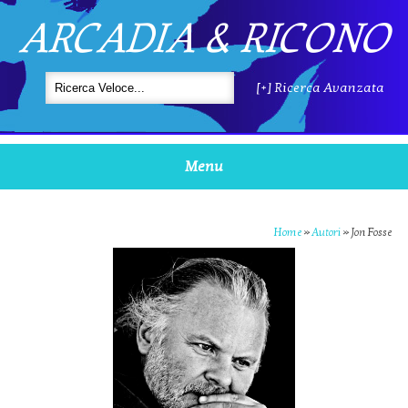
ARCADIA & RICONO
[+] Ricerca Avanzata
Menu
Home
»
Autori
»
Jon Fosse