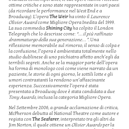
ottime critiche e sono state rappresentate in vari paesi
(da ricordare le performance nel West End e a
Broadway). L’opera
The Weir
ha vinto il
Laurence
Olivier Award
come Migliore Opera Inedita del 1999.
La sua commedia
Shining City
ha colpito il London
Telegraph che lo descrisse come:
“…il più raffinato
drammaturgo della sua generazione…”.
Una
riflessione memorabile sul rimorso, il senso di colpa e
la confusione, l’opera è ambientata totalmente nello
studio dublinese di uno psichiatra affetto anch’egli da
terribili segreti. Anche se la maggior parte dell’opera
ha forma di monologo così come viene narrato da un
paziente, le storie di ogni giorno, le sottili lotte e gli
umori contrastanti la rendono un’affascinante
esperienza. Successivamente l’opera è stata
presentata a Broadway dove è stata candidata a due
Tony Awards
, inclusa la categoria Migliore Opera.
Nel Settembre 2006, a grande acclamazione di critica,
McPherson debutta al National Theatre come autore e
regista con
The Seafarer
, interpretato tra gli altri da
Jim Norton, il quale ottiene un
Olivier Awards
per la