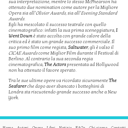
sua interpretazione, mentre lo stesso McPhearson ha
ottenuto due nomination come autore per la Migliore
Opera sia all’
Olivier Awards
, sia all’
Evening Standard
Awards
.
Egli ha mescolato il successo teatrale con quello
cinematografico: infatti la sua prima sceneggiatura,
I
Went Down
è stato accolta con grande calore della
critica ed è stato un grande successo commerciale. Il
suo primo film come regista,
Saltwater
, gli è valso il
CICAE Awards
come Miglior Film durante il Festival di
Berlino. Al contrario la sua seconda regia
cinematografica,
The Actors
presentata ad Hollywood
non ha ottenuto il favore sperato.
Tra le sue ultime opere va ricordato sicuramente
The
Seafarer
che dopo aver sbancato i botteghini di
Londra sta riscuotendo grande successo anche a New
York.
Home
Autori
Opere
Libri
Notizie
FAQs
Chi siamo
Contatti