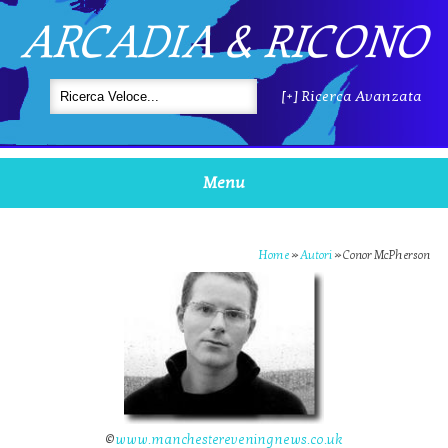
ARCADIA & RICONO
[+] Ricerca Avanzata
Menu
Home
»
Autori
»
Conor McPherson
©
www.manchestereveningnews.co.uk