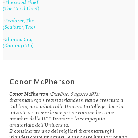
-
The Good Thief
(The Good Thief)
-
Seafarer, The
(Seafarer, The)
-
Shining City
(Shining City)
Conor McPherson
Conor McPherson
(Dublino, 6 agosto 1971)
drammaturgo e regista irlandese. Nato e cresciuto a
Dublino, ha studiato allo University College, dove ha
iniziato a scrivere le sue prime commedie come
membro della UCD Dramsoc, la compagnia
amatoriale dell’Università.
E’ considerato uno dei migliori drammarturghi
irlandesi contemporanei; le sue opere hanno ricevuto