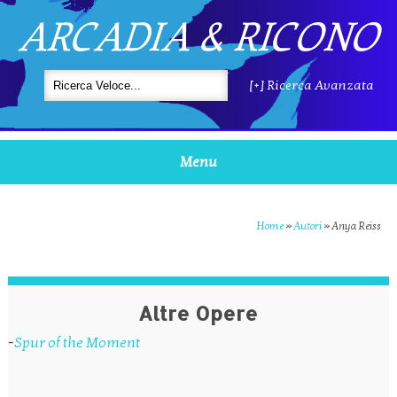
ARCADIA & RICONO
[+] Ricerca Avanzata
Menu
Home
»
Autori
»
Anya Reiss
Altre Opere
-
Spur of the Moment