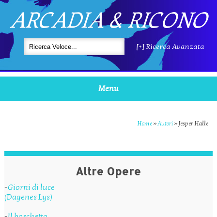
ARCADIA & RICONO
[+] Ricerca Avanzata
Menu
Home
»
Autori
»
Jesper Halle
Altre Opere
-
Giorni di luce
(Dagenes Lys)
-
Il boschetto