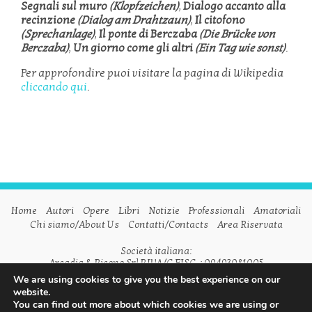
Segnali sul muro
(Klopfzeichen
)
,
Dialogo accanto alla
recinzione
(Dialog am Drahtzaun)
,
Il citofono
(Sprechanlage)
,
Il ponte di Berczaba
(Die Brücke von
Berczaba)
,
Un giorno come gli altri
(Ein Tag wie sonst)
.
Per approfondire puoi visitare la pagina di Wikipedia
cliccando qui
.
Home
Autori
Opere
Libri
Notizie
Professionali
Amatoriali
Chi siamo/About Us
Contatti/Contacts
Area Riservata
Società italiana:
Arcadia & Ricono Srl P.IVA/C.FISC. : 09493081005
We are using cookies to give you the best experience on our
Società inglese:
website.
Arcadia & Ricono Ltd VAT n. GB798542175
You can find out more about which cookies we are using or