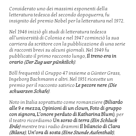
Considerato uno dei massimi esponenti della
letteratura tedesca del secondo dopoguerra, fu
insignito del premio Nobel per la letteratura nel 1972.
Nel 1946 iniziò gli studi di letteratura tedesca
all’università di Colonia e nel 1947 cominciò la sua
carriera da scrittore con la pubblicazione di una serie
di racconti brevi su alcuni giornali. Nel 1949 fu
pubblicato il primo racconto lungo,
Il treno era in
orario
(Der Zug war pünktlich)
.
Böll frequentò il Gruppo 47 insieme a Günter Grass,
Ingeborg Bachmann e altri. Nel 1951 ricevette un
premio per il racconto satirico
Le pecore nere
(
Die
schwarzen Schafe)
.
Noto in Italia soprattutto come romanziere
(Biliardo
alle 9 e mezza, Opinioni di un clown, Foto di gruppo
con signora, L’onore perduto di Katharina Blum)
, per
il teatro ricordiamo
Un sorso di terra
(Ein Schluck
Erde)
mentre tra i radio drammi
Il bilancio di Clara
(Bilanz)
,
Un’ora di sosta
(Eine Stunde Aufenthalt)
,