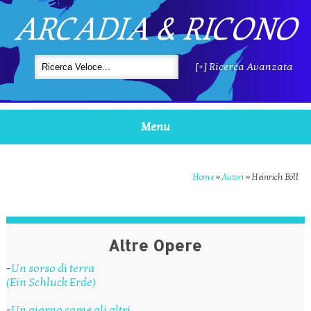
ARCADIA & RICONO
[+] Ricerca Avanzata
Menu
Home
»
Autori
»
Heinrich Böll
Altre Opere
-
Un sorso di terra
(Ein Schluck Erde)
-
Un giorno come gli altri